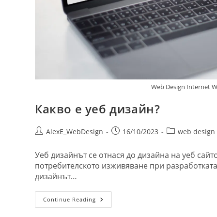
Web Design Internet W
Какво е уеб дизайн?
Post
Post
Post
AlexE_WebDesign
16/10/2023
web design
author:
published:
category:
Уеб дизайнът се отнася до дизайна на уеб сайт
потребителското изживяване при разработката н
дизайнът…
Какво
Continue Reading
Е
Уеб