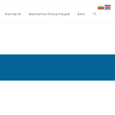
Toggle
Контакти
Безплатна Консултация
Блог
website
search